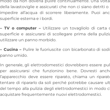
modo da non doverla pulire continuamente. Una volta al
della lavastoviglie e assicurati che non ci siano detriti 
impedire all’acqua di scorrere liberamente. Puoi a
superficie esterna e i bordi.
– TV o computer –
Utilizzare un tovagliolo di cart
superficie e assicurarsi di scollegare prima della pulizi
utilizzare un panno morbido.
– Cucina –
Pulire le fuoriuscite con bicarbonato di sod
panno umido.
In generale, gli elettrodomestici dovrebbero essere pul
per assicurarsi che funzionino bene. Dovresti anch
l’apparecchio deve essere riparato, chiama un riparat
tentare di ripararlo da soli perché potrebbe causare ult
del tempo alla pulizia degli elettrodomestici in modo 
acquistare frequentemente nuovi elettrodomestici.