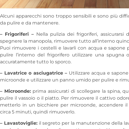
Alcuni apparecchi sono troppo sensibili e sono più diffici
da pulire e da mantenere.
– Frigoriferi –
Nella pulizia dei frigoriferi, assicurarsi
spegnere la manopola, rimuovere tutto all’interno quindi ini
Puoi rimuovere i cestelli e lavarli con acqua e sapone p
pulire l’interno del frigorifero utilizzare una spug
accuratamente tutto lo sporco.
– Lavatrice o asciugatrice –
Utilizzare acqua e sapone 
microonde e utilizzare un panno umido per pulire e rimuo
– Microonde:
prima assicurati di scollegare la spina, qui
pulire il vassoio o il piatto. Per rimuovere il cattivo od
metterlo in un bicchiere per microonde, accendere il 
circa 5 minuti, quindi rimuoverlo.
– Lavastoviglie:
il segreto per la manutenzione della la