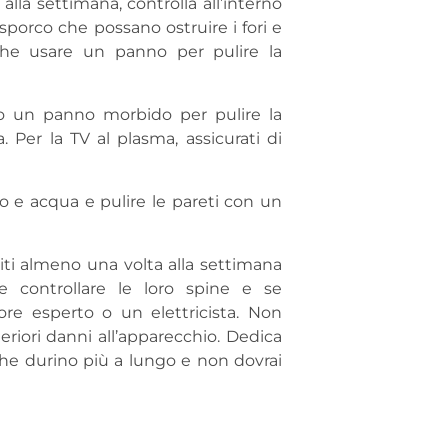
la settimana, controlla all’interno
o sporco che possano ostruire i fori e
nche usare un panno per pulire la
a o un panno morbido per pulire la
a. Per la TV al plasma, assicurati di
io e acqua e pulire le pareti con un
iti almeno una volta alla settimana
e controllare le loro spine e se
ore esperto o un elettricista. Non
eriori danni all’apparecchio. Dedica
che durino più a lungo e non dovrai